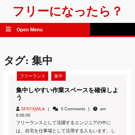
Skip
フリーになったら？
to
content
Open
Open Menu
Menu
タグ:
集中
フリーランス
集中
集中しやすい作業スペースを確保しよ
集
う
中
SFN7XjWLik
SFN7XjWLik
0 Comments
am
し
8:06:00
や
フリーランスとして活躍するエンジニアの中に
す
は、自宅を仕事場として活用する人もいます。し
い