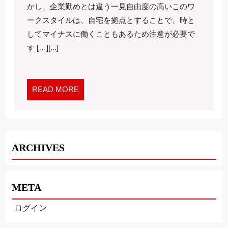
かし、企業勤めとは違う一見自由度の高いこのワ
作
ークスタイルは、自宅を拠点とすることで、時と
業
ス
してマイナスに働くこともあるため注意が必要で
ペ
す […][...]
ー
ス
を
READ
READ MORE
確
MORE
保
し
よ
う
ARCHIVES
META
ログイン